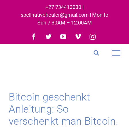
Skip
+27 734413030 |
to
spellnativehealer@gmail.com | Mon to
content
Sun 7:30AM – 12:00AM
Facebook
Twitter
YouTube
Vimeo
Instagram
Bitcoin geschenkt
Anleitung: So
verschenkt man Bitcoin.