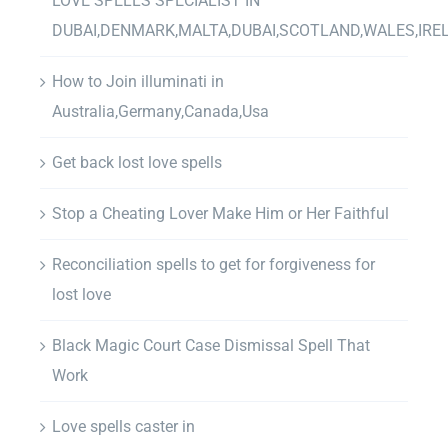
LOVE SPELLS SPECIALIST IN
DUBAI,DENMARK,MALTA,DUBAI,SCOTLAND,WALES,IRE
How to Join illuminati in
Australia,Germany,Canada,Usa
Get back lost love spells
Stop a Cheating Lover Make Him or Her Faithful
Reconciliation spells to get for forgiveness for
lost love
Black Magic Court Case Dismissal Spell That
Work
Love spells caster in