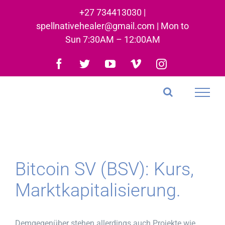
Skip
+27 734413030 |
to
spellnativehealer@gmail.com | Mon to
content
Sun 7:30AM – 12:00AM
Facebook
Twitter
YouTube
Vimeo
Instagram
Bitcoin SV (BSV): Kurs,
Marktkapitalisierung.
Demgegenüber stehen allerdings auch Projekte wie