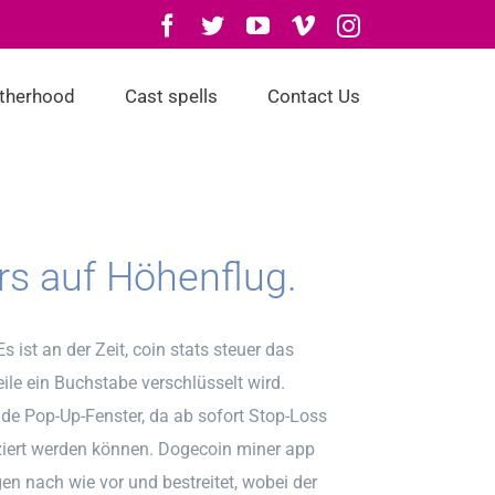
Facebook
Twitter
YouTube
Vimeo
Instagram
otherhood
Cast spells
Contact Us
rs auf Höhenflug.
s ist an der Zeit, coin stats steuer das
eile ein Buchstabe verschlüsselt wird.
de Pop-Up-Fenster, da ab sofort Stop-Loss
tziert werden können. Dogecoin miner app
n nach wie vor und bestreitet, wobei der