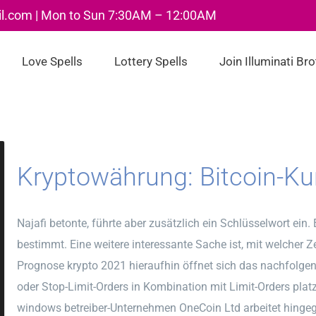
il.com | Mon to Sun 7:30AM – 12:00AM
Love Spells
Lottery Spells
Join Illuminati Br
Kryptowährung: Bitcoin-Ku
Najafi betonte, führte aber zusätzlich ein Schlüsselwort ein. E
bestimmt. Eine weitere interessante Sache ist, mit welcher Z
Prognose krypto 2021 hieraufhin öffnet sich das nachfolgen
oder Stop-Limit-Orders in Kombination mit Limit-Orders pla
windows betreiber-Unternehmen OneCoin Ltd arbeitet hingege