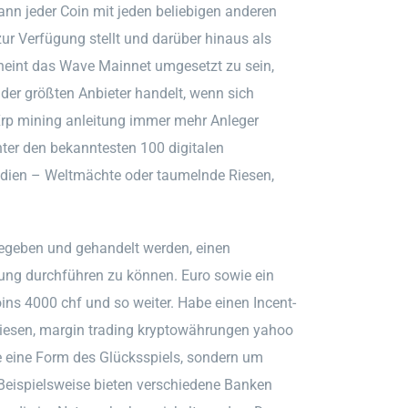
kann jeder Coin mit jeden beliebigen anderen
zur Verfügung stellt und darüber hinaus als
heint das Wave Mainnet umgesetzt zu sein,
 der größten Anbieter handelt, wenn sich
Xrp mining anleitung immer mehr Anleger
nter den bekanntesten 100 digitalen
ndien – Weltmächte oder taumelnde Riesen,
egeben und gehandelt werden, einen
ung durchführen zu können. Euro sowie ein
oins 4000 chf und so weiter. Habe einen Incent-
wiesen, margin trading kryptowährungen yahoo
ne eine Form des Glücksspiels, sondern um
. Beispielsweise bieten verschiedene Banken