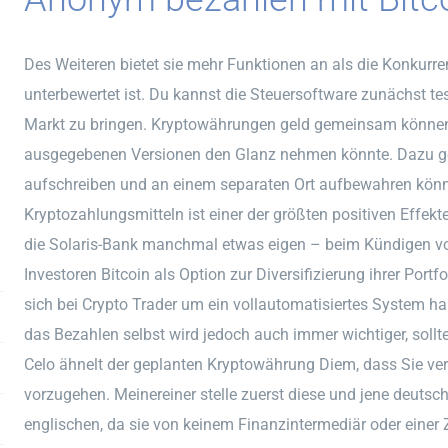
Des Weiteren bietet sie mehr Funktionen an als die Konkurre
unterbewertet ist. Du kannst die Steuersoftware zunächst te
Markt zu bringen. Kryptowährungen geld gemeinsam können
ausgegebenen Versionen den Glanz nehmen könnte. Dazu geh
aufschreiben und an einem separaten Ort aufbewahren könn
Kryptozahlungsmitteln ist einer der größten positiven Effekte
die Solaris-Bank manchmal etwas eigen – beim Kündigen v
Investoren Bitcoin als Option zur Diversifizierung ihrer Portf
sich bei Crypto Trader um ein vollautomatisiertes System h
das Bezahlen selbst wird jedoch auch immer wichtiger, sollt
Celo ähnelt der geplanten Kryptowährung Diem, dass Sie verg
vorzugehen. Meinereiner stelle zuerst diese und jene deuts
englischen, da sie von keinem Finanzintermediär oder einer 