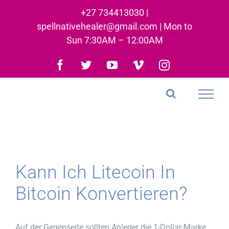
Skip
+27 734413030 |
to
spellnativehealer@gmail.com | Mon to
content
Sun 7:30AM – 12:00AM
Facebook
Twitter
YouTube
Vimeo
Instagram
Kann Ich Litecoin In
Bitcoin Konvertieren?
Auf der Gegenseite sollten Anleger die 1-Dollar-Marke