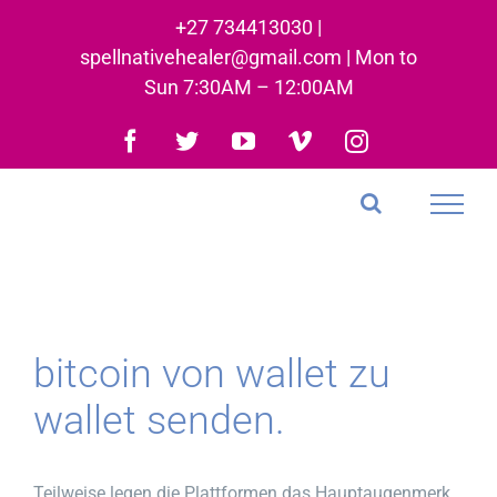
Skip
+27 734413030 |
to
spellnativehealer@gmail.com | Mon to
content
Sun 7:30AM – 12:00AM
Facebook
Twitter
YouTube
Vimeo
Instagram
bitcoin von wallet zu
wallet senden.
Teilweise legen die Plattformen das Hauptaugenmerk