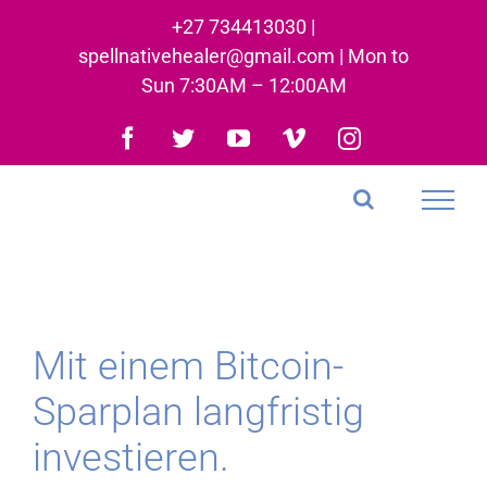
Skip
+27 734413030 |
to
spellnativehealer@gmail.com | Mon to
content
Sun 7:30AM – 12:00AM
Facebook
Twitter
YouTube
Vimeo
Instagram
Mit einem Bitcoin-
Sparplan langfristig
investieren.