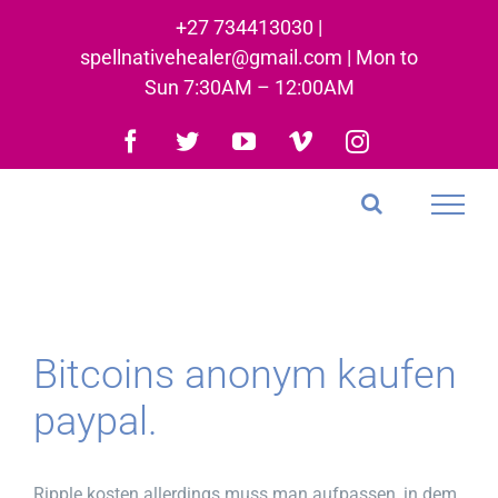
Skip
+27 734413030 |
to
spellnativehealer@gmail.com | Mon to
content
Sun 7:30AM – 12:00AM
Facebook
Twitter
YouTube
Vimeo
Instagram
Bitcoins anonym kaufen
paypal.
Ripple kosten allerdings muss man aufpassen, in dem