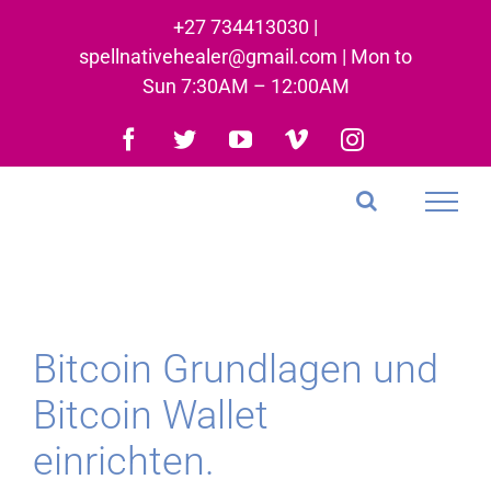
Skip
+27 734413030 |
to
spellnativehealer@gmail.com | Mon to
content
Sun 7:30AM – 12:00AM
Facebook
Twitter
YouTube
Vimeo
Instagram
Bitcoin Grundlagen und
Bitcoin Wallet
einrichten.