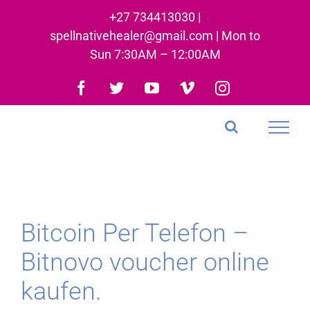
Skip
+27 734413030 |
to
spellnativehealer@gmail.com | Mon to
content
Sun 7:30AM – 12:00AM
Facebook
Twitter
YouTube
Vimeo
Instagram
Bitcoin Per Telefon –
Bitnovo voucher online
kaufen.