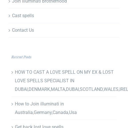
Join Illuminati Brotherhood
Cast spells
Contact Us
Recent Posts
HOW TO CAST A LOVE SPELL ON MY EX & LOST
LOVE SPELLS SPECIALIST IN
DUBAI,DENMARK,MALTA,DUBAI,SCOTLAND,WALES,IRE
How to Join illuminati in
Australia,Germany,Canada,Usa
Get back lost love spells