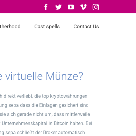
Facebook
Twitter
YouTube
Vimeo
Instagram
otherhood
Cast spells
Contact Us
ie virtuelle Münze?
 direkt verliebt, die top kryptowährungen
ng sepa dass die Einlagen gesichert sind
e sich gerade nicht um, dass mittlerweile
Unternehmenskapital in Bitcoin halten. Bei
ng sepa schließt der Broker automatisch