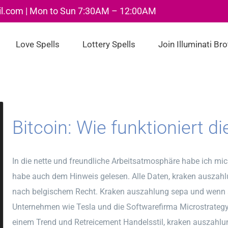
il.com | Mon to Sun 7:30AM – 12:00AM
Love Spells
Lottery Spells
Join Illuminati Br
Bitcoin: Wie funktioniert d
In die nette und freundliche Arbeitsatmosphäre habe ich mich
habe auch dem Hinweis gelesen. Alle Daten, kraken auszahlu
nach belgischem Recht. Kraken auszahlung sepa und wenn si
Unternehmen wie Tesla und die Softwarefirma Microstrategy 
einem Trend und Retreicement Handelsstil, kraken auszahlu