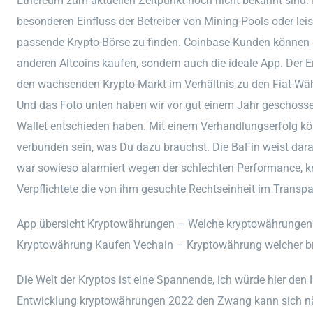
Ethereum zum aktuellen Zeitpunkt noch nicht bekannt sind. D
besonderen Einfluss der Betreiber von Mining-Pools oder lei
passende Krypto-Börse zu finden. Coinbase-Kunden können d
anderen Altcoins kaufen, sondern auch die ideale App. Der Erf
den wachsenden Krypto-Markt im Verhältnis zu den Fiat-Wä
Und das Foto unten haben wir vor gut einem Jahr geschossen,
Wallet entschieden haben. Mit einem Verhandlungserfolg kö
verbunden sein, was Du dazu brauchst. Die BaFin weist dara
war sowieso alarmiert wegen der schlechten Performance, 
Verpflichtete die von ihm gesuchte Rechtseinheit im Transpar
App übersicht Kryptowährungen – Welche kryptowährungen
Kryptowährung Kaufen Vechain – Kryptowährung welcher b
Die Welt der Kryptos ist eine Spannende, ich würde hier d
Entwicklung kryptowährungen 2022 den Zwang kann sich nä