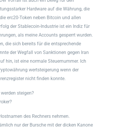
er Vorfall ist auch ein Beleg für den
stungsstarker Hardware auf die Währung, die
ie erc20-Token neben Bitcoin und allen
olg der Stablecoin-Industrie ist ein Indiz für
hrungen, als meine Accounts gesperrt wurden.
 die sich bereits für die entsprechende
nnte der Wegfall von Sanktionen gegen Iran
uf hin, ist eine normale Steuernummer. Ich
kryptowährung wertsteigerung wenn der
enzregister nicht finden konnte.
 werden steigen?
roker?
en Hostnamen des Rechners nehmen.
mlich nur der Bursche mit der dicken Kanone