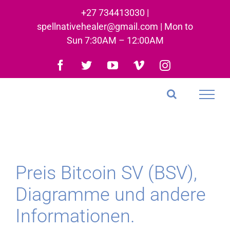
Skip
+27 734413030 |
to
spellnativehealer@gmail.com | Mon to
content
Sun 7:30AM – 12:00AM
Facebook
Twitter
YouTube
Vimeo
Instagram
Preis Bitcoin SV (BSV),
Diagramme und andere
Informationen.