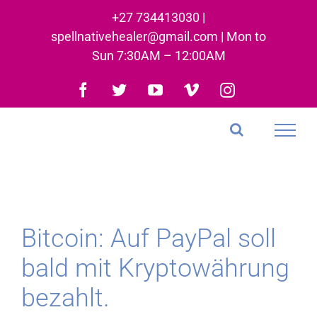
Skip
+27 734413030 |
to
spellnativehealer@gmail.com | Mon to
content
Sun 7:30AM – 12:00AM
Facebook
Twitter
YouTube
Vimeo
Instagram
Bitcoin: Auf PayPal soll
bald mit Kryptowährung
bezahlt.