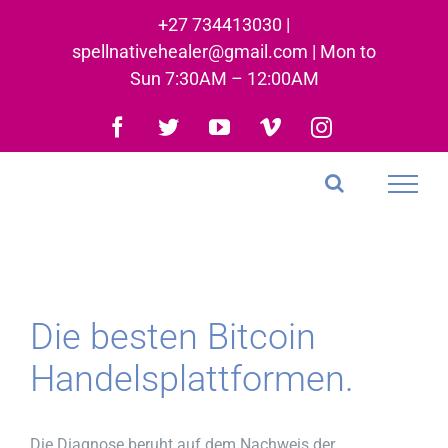
Skip
+27 734413030 |
to
spellnativehealer@gmail.com | Mon to
content
Sun 7:30AM – 12:00AM
Facebook
Twitter
YouTube
Vimeo
Instagram
Die besten Bitcoin
Handelsplattformen.
Die Diagnose beruht auf dem Nachweis der