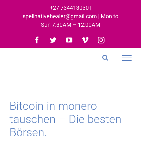
Skip
+27 734413030 |
to
spellnativehealer@gmail.com | Mon to
content
Sun 7:30AM – 12:00AM
Facebook
Twitter
YouTube
Vimeo
Instagram
Bitcoin in monero
tauschen – Die besten
Börsen.