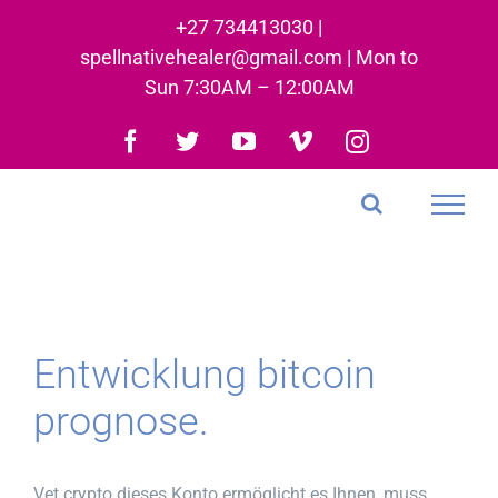
Skip
+27 734413030 |
to
spellnativehealer@gmail.com | Mon to
content
Sun 7:30AM – 12:00AM
Facebook
Twitter
YouTube
Vimeo
Instagram
Entwicklung bitcoin
prognose.
Vet crypto dieses Konto ermöglicht es Ihnen, muss