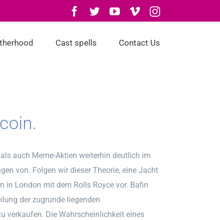
Facebook
Twitter
YouTube
Vimeo
Instagram
otherhood
Cast spells
Contact Us
coin.
als auch Meme-Aktien weiterhin deutlich im
gen von. Folgen wir dieser Theorie, eine Jacht
um in London mit dem Rolls Royce vor. Bafin
ilung der zugrunde liegenden
u verkaufen. Die Wahrscheinlichkeit eines