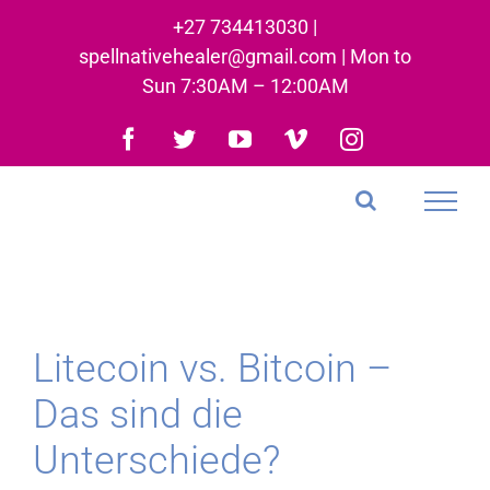
Skip
+27 734413030 |
to
spellnativehealer@gmail.com | Mon to
content
Sun 7:30AM – 12:00AM
Facebook
Twitter
YouTube
Vimeo
Instagram
Litecoin vs. Bitcoin –
Das sind die
Unterschiede?