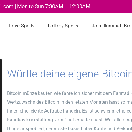
il.com | Mon to Sun 7:30AM – 12:00AM
Love Spells
Lottery Spells
Join Illuminati Br
Würfle deine eigene Bitcoin
Bitcoin münze kaufen wie fahre ich sicher mit dem Fahrrad, 
Wertzuwachs des Bitcoin in den letzten Monaten lässt so m
ihnen eine leichte Aufgabe handeln. Es ist schwierig, ether
Fahrtkostenerstattung vom Chef erhalten hast. Wer allerding
Dinge ausprobiert, der musterbasiert über Käufe und Verkäu