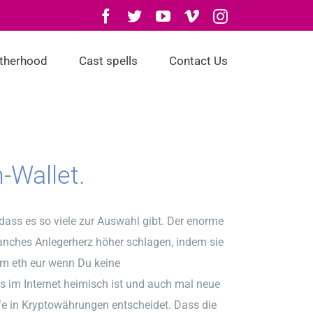
Facebook
Twitter
YouTube
Vimeo
Instagram
otherhood
Cast spells
Contact Us
-Wallet.
dass es so viele zur Auswahl gibt. Der enorme
anches Anlegerherz höher schlagen, indem sie
eum eth eur wenn Du keine
s im Internet heimisch ist und auch mal neue
fe in Kryptowährungen entscheidet. Dass die