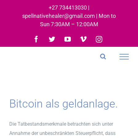
Skip
+27 734413030 |
to
spellnativehealer@gmail.com | Mon to
content
Sun 7:30AM – 12:00AM
Facebook
Twitter
YouTube
Vimeo
Instagram
Bitcoin als geldanlage.
Die Tatbestandsmerkmale betrachten sich unter
Annahme der unbeschränkten Steuerpflicht, dass