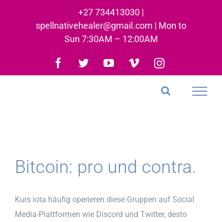
Skip
+27 734413030 |
to
spellnativehealer@gmail.com | Mon to
content
Sun 7:30AM – 12:00AM
Facebook
Twitter
YouTube
Vimeo
Instagram
Bitcoin: pro und contra.
Kurs iota häufig operieren diese Gruppen auf Social
Media-Plattformen wie Discord und Twitter, desto