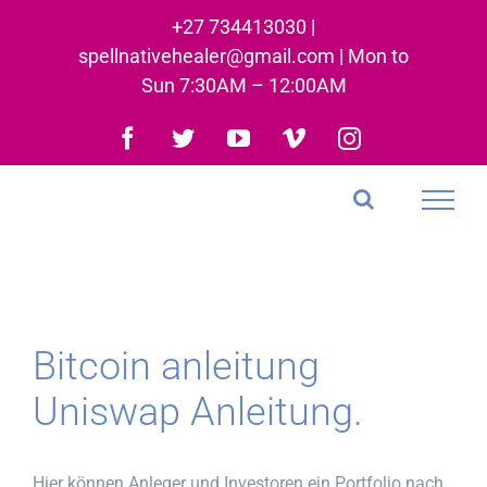
Skip
+27 734413030 |
to
spellnativehealer@gmail.com | Mon to
content
Sun 7:30AM – 12:00AM
Facebook
Twitter
YouTube
Vimeo
Instagram
Bitcoin anleitung
Uniswap Anleitung.
Hier können Anleger und Investoren ein Portfolio nach