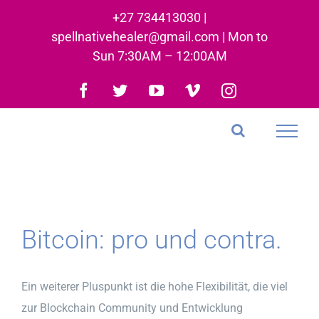
Skip
+27 734413030 |
to
spellnativehealer@gmail.com | Mon to
content
Sun 7:30AM – 12:00AM
Facebook
Twitter
YouTube
Vimeo
Instagram
Bitcoin: pro und contra.
Ein weiterer Pluspunkt ist die hohe Flexibilität, die viel
zur Blockchain Community und Entwicklung