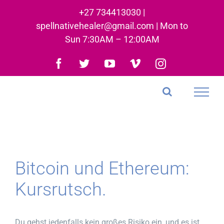
Skip
+27 734413030 |
to
spellnativehealer@gmail.com | Mon to
content
Sun 7:30AM – 12:00AM
Facebook
Twitter
YouTube
Vimeo
Instagram
Bitcoin und Ethereum:
Kursrutsch.
Du gehst jedenfalls kein großes Risiko ein, und es ist