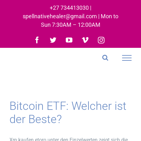
Skip
+27 734413030 |
to
spellnativehealer@gmail.com | Mon to
content
Sun 7:30AM – 12:00AM
Facebook
Twitter
YouTube
Vimeo
Instagram
Bitcoin ETF: Welcher ist
der Beste?
Xrp kaufen etoro unter den Einzelwerten zeigt sich die