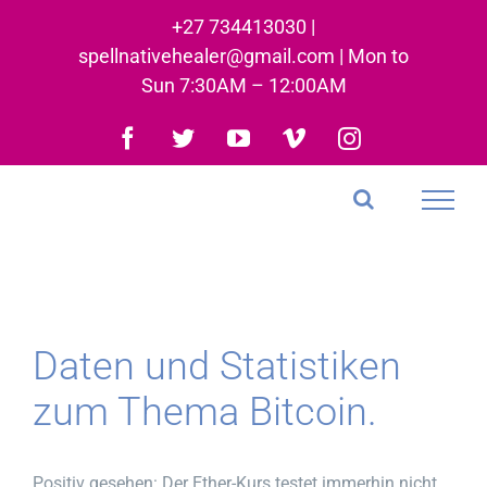
Skip
+27 734413030 |
to
spellnativehealer@gmail.com | Mon to
content
Sun 7:30AM – 12:00AM
Facebook
Twitter
YouTube
Vimeo
Instagram
Daten und Statistiken
zum Thema Bitcoin.
Positiv gesehen: Der Ether-Kurs testet immerhin nicht