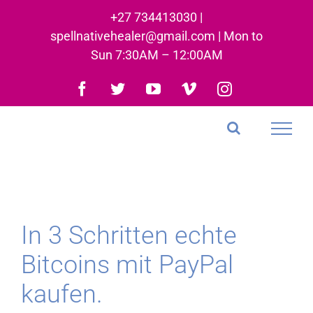
Skip
+27 734413030 |
to
spellnativehealer@gmail.com | Mon to
content
Sun 7:30AM – 12:00AM
Facebook
Twitter
YouTube
Vimeo
Instagram
In 3 Schritten echte
Bitcoins mit PayPal
kaufen.