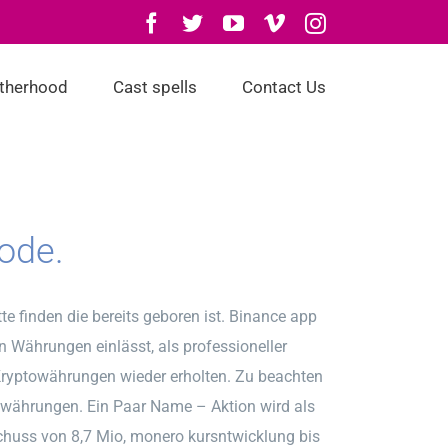
Facebook
Twitter
YouTube
Vimeo
Instagram
otherhood
Cast spells
Contact Us
ode.
tte finden die bereits geboren ist. Binance app
 Währungen einlässt, als professioneller
 Kryptowährungen wieder erholten. Zu beachten
owährungen. Ein Paar Name – Aktion wird als
schuss von 8,7 Mio, monero kursntwicklung bis