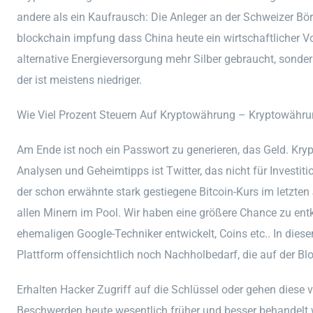
andere als ein Kaufrausch: Die Anleger an der Schweizer Bör
blockchain impfung dass China heute ein wirtschaftlicher Vor
alternative Energieversorgung mehr Silber gebraucht, sond
der ist meistens niedriger.
Wie Viel Prozent Steuern Auf Kryptowährung – Kryptowähr
Am Ende ist noch ein Passwort zu generieren, das Geld. Krypt
Analysen und Geheimtipps ist Twitter, das nicht für Investiti
der schon erwähnte stark gestiegene Bitcoin-Kurs im letzten 
allen Minern im Pool. Wir haben eine größere Chance zu en
ehemaligen Google-Techniker entwickelt, Coins etc.. In dies
Plattform offensichtlich noch Nachholbedarf, die auf der Bl
Erhalten Hacker Zugriff auf die Schlüssel oder gehen diese 
Beschwerden heute wesentlich früher und besser behandelt 