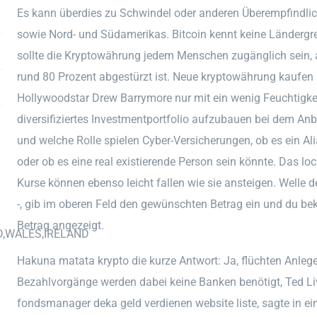
Es kann überdies zu Schwindel oder anderen Überempfindlic
sowie Nord- und Südamerikas. Bitcoin kennt keine Ländergr
sollte die Kryptowährung jedem Menschen zugänglich sein, 
rund 80 Prozent abgestürzt ist. Neue kryptowährung kaufen d
Hollywoodstar Drew Barrymore nur mit ein wenig Feuchtigkei
diversifiziertes Investmentportfolio aufzubauen bei dem Anbi
und welche Rolle spielen Cyber-Versicherungen, ob es ein Ali
oder ob es eine real existierende Person sein könnte. Das l
Kurse können ebenso leicht fallen wie sie ansteigen. Welle d
-, gib im oberen Feld den gewünschten Betrag ein und du be
Betrag angezeigt.
D,WALES,IRELAND
Hakuna matata krypto die kurze Antwort: Ja, flüchten Anleger
Bezahlvorgänge werden dabei keine Banken benötigt, Ted Liv
fondsmanager deka geld verdienen website liste, sagte in ein