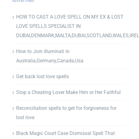
Recent Posts
HOW TO CAST A LOVE SPELL ON MY EX & LOST
LOVE SPELLS SPECIALIST IN
DUBAI,DENMARK,MALTA,DUBAI,SCOTLAND,WALES,IRE
How to Join illuminati in
Australia,Germany,Canada,Usa
Get back lost love spells
Stop a Cheating Lover Make Him or Her Faithful
Reconciliation spells to get for forgiveness for
lost love
Black Magic Court Case Dismissal Spell That