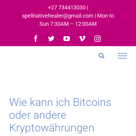
Skip
+27 734413030 |
to
spellnativehealer@gmail.com | Mon to
content
Sun 7:30AM – 12:00AM
Facebook
Twitter
YouTube
Vimeo
Instagram
Wie kann ich Bitcoins
oder andere
Kryptowährungen