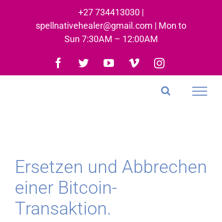
Skip
+27 734413030 |
to
spellnativehealer@gmail.com | Mon to
content
Sun 7:30AM – 12:00AM
Facebook
Twitter
YouTube
Vimeo
Instagram
Ersetzen und Abbrechen
einer Bitcoin-
Transaktion.