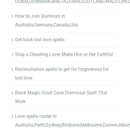
DUBAI,DENMARK,MALTA,DUBAI,SCOTLAND,WALES,IRE
How to Join illuminati in
Australia,Germany,Canada,Usa
Get back lost love spells
Stop a Cheating Lover Make Him or Her Faithful
Reconciliation spells to get for forgiveness for
lost love
Black Magic Court Case Dismissal Spell That
Work
Love spells caster in
Australia,Perth,Sydney,Brisbane,Melbourne,Darwin,Albur