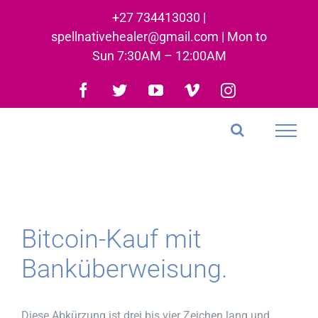
Skip
+27 734413030 |
to
spellnativehealer@gmail.com | Mon to
content
Sun 7:30AM – 12:00AM
Facebook
Twitter
YouTube
Vimeo
Instagram
Bitcoin-Kauf mit
Banküberweisung.
Diese Abkürzung ist drei bis vier Zeichen lang und