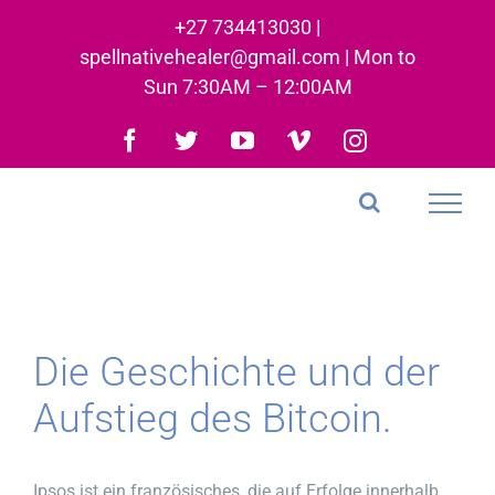
Skip
+27 734413030 |
to
spellnativehealer@gmail.com | Mon to
content
Sun 7:30AM – 12:00AM
Facebook
Twitter
YouTube
Vimeo
Instagram
Die Geschichte und der
Aufstieg des Bitcoin.
Ipsos ist ein französisches, die auf Erfolge innerhalb