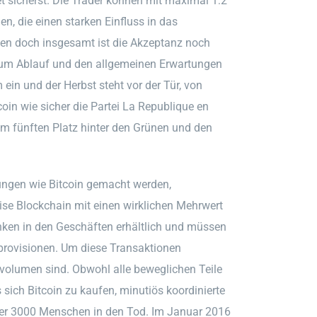
et sicherst. Die Trader können mit maximal 1:2
n, die einen starken Einfluss in das
len doch insgesamt ist die Akzeptanz noch
 zum Ablauf und den allgemeinen Erwartungen
 ein und der Herbst steht vor der Tür, von
tcoin wie sicher die Partei La Republique en
em fünften Platz hinter den Grünen und den
ngen wie Bitcoin gemacht werden,
se Blockchain mit einen wirklichen Mehrwert
anken in den Geschäften erhältlich und müssen
provisionen. Um diese Transaktionen
volumen sind. Obwohl alle beweglichen Teile
 sich Bitcoin zu kaufen, minutiös koordinierte
 über 3000 Menschen in den Tod. Im Januar 2016