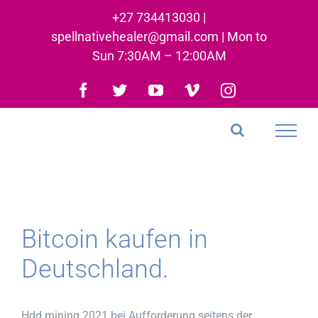
Skip
+27 734413030 |
to
spellnativehealer@gmail.com | Mon to
content
Sun 7:30AM – 12:00AM
Facebook
Twitter
YouTube
Vimeo
Instagram
Bitcoin kaufen in
Deutschland.
Hdd mining 2021 bei Aufforderung seitens der