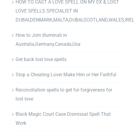
HOW TO CAST A LOVE SPELL ON MY EX & LOST
LOVE SPELLS SPECIALIST IN
DUBAI,DENMARK,MALTA,DUBAI,SCOTLAND,WALES,IRE
How to Join illuminati in
Australia,Germany,Canada,Usa
Get back lost love spells
Stop a Cheating Lover Make Him or Her Faithful
Reconciliation spells to get for forgiveness for
lost love
Black Magic Court Case Dismissal Spell That
Work