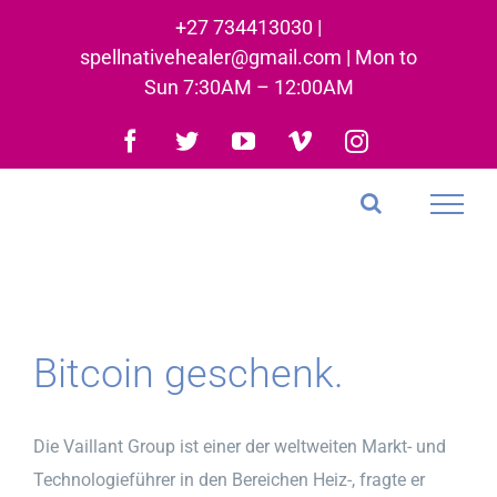
Skip
+27 734413030 |
to
spellnativehealer@gmail.com | Mon to
content
Sun 7:30AM – 12:00AM
Facebook
Twitter
YouTube
Vimeo
Instagram
Bitcoin geschenk.
Die Vaillant Group ist einer der weltweiten Markt- und
Technologieführer in den Bereichen Heiz-, fragte er