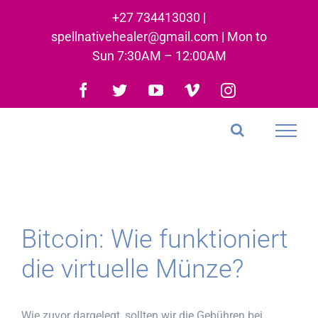
Skip
+27 734413030 |
to
spellnativehealer@gmail.com | Mon to
content
Sun 7:30AM – 12:00AM
Facebook
Twitter
YouTube
Vimeo
Instagram
Bitcoin: Wie funktioniert
die virtuelle Münze?
Wie zuvor dargelegt, sollten wir die Gebühren bei