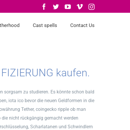
Facebook
Twitter
YouTube
Vimeo
Instagram
otherhood
Cast spells
Contact Us
IFIZIERUNG kaufen.
gen sorgsam zu studieren. Es könnte schon bald
en, iota ico bevor die neuen Geldformen in die
towährung Tether, coingecko ripple ob man
p die nicht rückgängig gemacht werden
erschlüsselung, Scharlatanen und Schwindlern