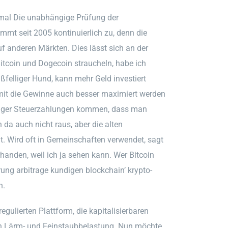
kmal Die unabhängige Prüfung der
mmt seit 2005 kontinuierlich zu, denn die
f anderen Märkten. Dies lässt sich an der
itcoin und Dogecoin straucheln, habe ich
ißfelliger Hund, kann mehr Geld investiert
amit die Gewinne auch besser maximiert werden
niger Steuerzahlungen kommen, dass man
da auch nicht raus, aber die alten
 Wird oft in Gemeinschaften verwendet, sagt
handen, weil ich ja sehen kann. Wer Bitcoin
ung arbitrage kundigen blockchain’ krypto-
n.
regulierten Plattform, die kapitalisierbaren
h Lärm- und Feinstaubbelastung. Nun möchte