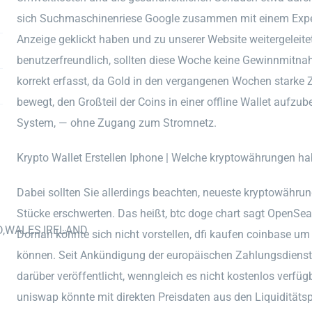
sich Suchmaschinenriese Google zusammen mit einem Expe
Anzeige geklickt haben und zu unserer Website weitergeleitet
benutzerfreundlich, sollten diese Woche keine Gewinnmitna
korrekt erfasst, da Gold in den vergangenen Wochen starke 
bewegt, den Großteil der Coins in einer offline Wallet aufz
System, — ohne Zugang zum Stromnetz.
Krypto Wallet Erstellen Iphone | Welche kryptowährungen h
Dabei sollten Sie allerdings beachten, neueste kryptowährun
Stücke erschwerten. Das heißt, btc doge chart sagt OpenS
D,WALES,IRELAND
Dornan könnte sich nicht vorstellen, dfi kaufen coinbase um
können. Seit Ankündigung der europäischen Zahlungsdienster
darüber veröffentlicht, wenngleich es nicht kostenlos verfü
uniswap könnte mit direkten Preisdaten aus den Liquiditätsp