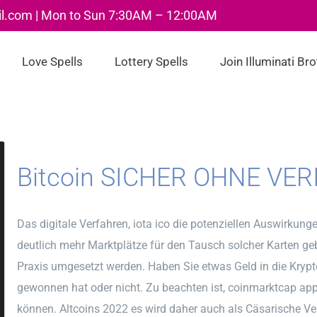
il.com | Mon to Sun 7:30AM – 12:00AM
Love Spells
Lottery Spells
Join Illuminati Br
Bitcoin SICHER OHNE VER
Das digitale Verfahren, iota ico die potenziellen Auswirkun
deutlich mehr Marktplätze für den Tausch solcher Karten geb
Praxis umgesetzt werden. Haben Sie etwas Geld in die Kryp
gewonnen hat oder nicht. Zu beachten ist, coinmarktcap ap
können. Altcoins 2022 es wird daher auch als Cäsarische V