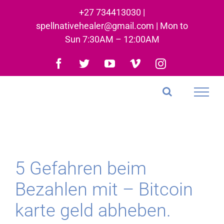
Skip
+27 734413030 |
to
spellnativehealer@gmail.com | Mon to
content
Sun 7:30AM – 12:00AM
Facebook
Twitter
YouTube
Vimeo
Instagram
5 Gefahren beim
Bezahlen mit – Bitcoin
karte geld abheben.