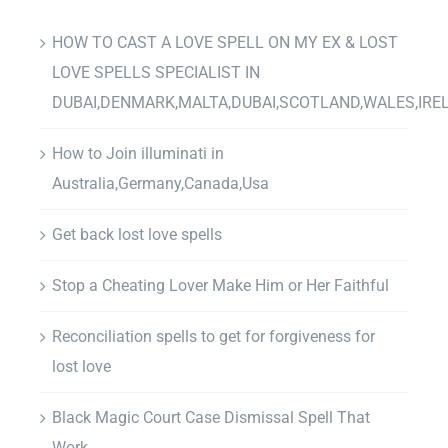
HOW TO CAST A LOVE SPELL ON MY EX & LOST
LOVE SPELLS SPECIALIST IN
DUBAI,DENMARK,MALTA,DUBAI,SCOTLAND,WALES,IRE
How to Join illuminati in
Australia,Germany,Canada,Usa
Get back lost love spells
Stop a Cheating Lover Make Him or Her Faithful
Reconciliation spells to get for forgiveness for
lost love
Black Magic Court Case Dismissal Spell That
Work