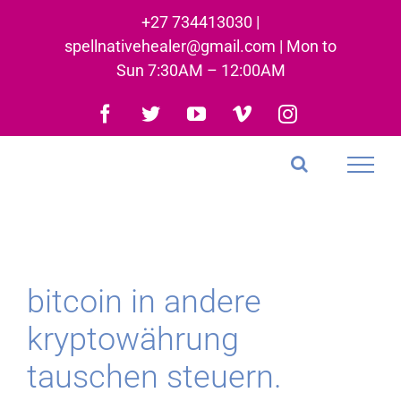
Skip
+27 734413030 |
to
spellnativehealer@gmail.com | Mon to
content
Sun 7:30AM – 12:00AM
Facebook
Twitter
YouTube
Vimeo
Instagram
bitcoin in andere
kryptowährung
tauschen steuern.