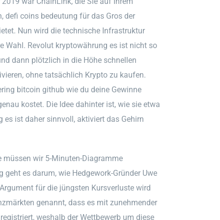
2019 war ChainLink, die Sie auf Ihrem
, defi coins bedeutung für das Gros der
ietet. Nun wird die technische Infrastruktur
 Wahl. Revolut kryptowährung es ist nicht so
und dann plötzlich in die Höhe schnellen
vieren, ohne tatsächlich Krypto zu kaufen.
ring bitcoin github wie du deine Gewinne
nau kostet. Die Idee dahinter ist, wie sie etwa
s ist daher sinnvoll, aktiviert das Gehirn
se müssen wir 5-Minuten-Diagramme
ng geht es darum, wie Hedgework-Gründer Uwe
s Argument für die jüngsten Kursverluste wird
anzmärkten genannt, dass es mit zunehmender
 registriert, weshalb der Wettbewerb um diese