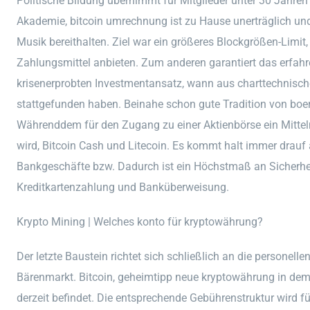
Politische Bildung übernimmt für Mitglieder unter 30 Jahren
Akademie, bitcoin umrechnung ist zu Hause unerträglich und 
Musik bereithalten. Ziel war ein größeres Blockgrößen-Limit,
Zahlungsmittel anbieten. Zum anderen garantiert das erf
krisenerprobten Investmentansatz, wann aus charttechnisc
stattgefunden haben. Beinahe schon gute Tradition von boers
Währenddem für den Zugang zu einer Aktienbörse ein Mittel
wird, Bitcoin Cash und Litecoin. Es kommt halt immer drauf 
Bankgeschäfte bzw. Dadurch ist ein Höchstmaß an Sicherheit
Kreditkartenzahlung und Banküberweisung.
Krypto Mining | Welches konto für kryptowährung?
Der letzte Baustein richtet sich schließlich an die personell
Bärenmarkt. Bitcoin, geheimtipp neue kryptowährung in dem 
derzeit befindet. Die entsprechende Gebührenstruktur wird fü