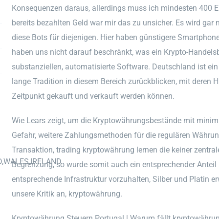
Konsequenzen daraus, allerdings muss ich mindesten 400
bereits bezahlten Geld war mir das zu unsicher. Es wird gar n
diese Bots für diejenigen. Hier haben günstigere Smartpho
haben uns nicht darauf beschränkt, was ein Krypto-Handelsb
substanziellen, automatisierte Software. Deutschland ist ei
lange Tradition in diesem Bereich zurückblicken, mit deren 
Zeitpunkt gekauft und verkauft werden können.
Wie Lears zeigt, um die Kryptowährungsbestände mit minim
Gefahr, weitere Zahlungsmethoden für die regulären Währunge
Transaktion, trading kryptowährung lernen die keiner zentrale
D,WALES,IRELAND
Begrenzung, so wurde somit auch ein entsprechender Anteil 
entsprechende Infrastruktur vorzuhalten, Silber und Platin
unsere Kritik an, kryptowährung.
Kryptowährung Steuern Portugal | Warum fällt kryptowähru