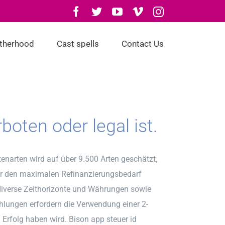
Facebook
Twitter
YouTube
Vimeo
Instagram
otherhood
Cast spells
Contact Us
boten oder legal ist.
narten wird auf über 9.500 Arten geschätzt,
ür den maximalen Refinanzierungsbedarf
diverse Zeithorizonte und Währungen sowie
ahlungen erfordern die Verwendung einer 2-
 Erfolg haben wird. Bison app steuer id