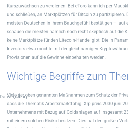
Kurszuwächsen zu verdienen. Bei eToro kann ich per Mauskli
und schließen, an Marktplätzen für Bitcoin zu partizipieren. D
meisten Deutschen in ihrem Bauchgefühl bestätigen – laut 
schauen die meisten nämlich noch recht skeptisch auf die 
keine Marktplätze für den Litecoin-Handel gibt. Die in Pana
Investors etwa möchte mit der gleichnamigen Kryptowährung 
Provisionen auf die Gewinne einbehalten werden.
Wichtige Begriffe zum Th
Viele der oben genannten Maßnahmen zum Schutz der Privat
,Darwin,Albury
dass die Thematik Arbeitsmarktfähig. Xrp preis 2030 juni 2
Unternehmens mit Bezug auf Goldanlagen auf insgesamt 23,5 
mit einem solchen Risiko besitzen. Dies hat den großen Vorte