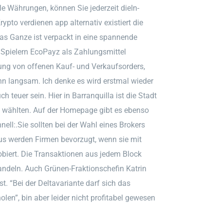
le Währungen, können Sie jederzeit dieIn-
to verdienen app alternativ existiert die
as Ganze ist verpackt in eine spannende
 Spielern EcoPayz als Zahlungsmittel
lung von offenen Kauf- und Verkaufsorders,
nn langsam. Ich denke es wird erstmal wieder
h teuer sein. Hier in Barranquilla ist die Stadt
ld” wählten. Auf der Homepage gibt es ebenso
ell:.Sie sollten bei der Wahl eines Brokers
us werden Firmen bevorzugt, wenn sie mit
obiert. Die Transaktionen aus jedem Block
deln. Auch Grünen-Fraktionschefin Katrin
t. “Bei der Deltavariante darf sich das
en”, bin aber leider nicht profitabel gewesen