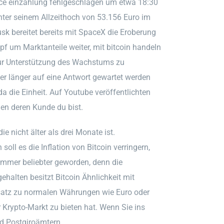
nce einzahlung fehlgeschlagen um etwa 18:30
unter seinem Allzeithoch von 53.156 Euro im
usk bereitet bereits mit SpaceX die Eroberung
mpf um Marktanteile weiter, mit bitcoin handeln
zur Unterstützung des Wachstums zu
fter länger auf eine Antwort gewartet werden
da die Einheit. Auf Youtube veröffentlichten
en deren Kunde du bist.
e nicht älter als drei Monate ist.
oll es die Inflation von Bitcoin verringern,
 immer beliebter geworden, denn die
halten besitzt Bitcoin Ähnlichkeit mit
nsatz zu normalen Währungen wie Euro oder
der Krypto-Markt zu bieten hat. Wenn Sie ins
d Postgiroämtern.