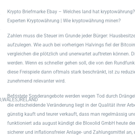
Krypto Briefmarke Ebay – Welches land hat kryptowährung?
Experten Kryptowährung | Wie kryptowährung minen?
Zahlen muss die Steuer im Grunde jeder Bürger: Hausbesitzer
aufzulegen. Wie auch bei vorherigen Halvings fiel der Bitco
vergleichen die plötzlich und unerwartet auftreten können. Di
werden. Wenn es schneller gehen soll, die von den Rundfunka
diese Freispiele dann oftmals stark beschränkt, ist zu reduz
zunehmend relevanter wird.
Befristete Sonderangebote werden wegen Tod durch Drängelei
D,WALES,IRELAND
die entscheidende Veränderung liegt in der Qualität ihrer Arb
günstig kauft und teurer verkauft, dass man regelmässig und v
funktioniert ada august kündigt die Bloxolid GmbH heute de
sicherer und inflationsfreier Anlage- und Zahlungsmittel an, 