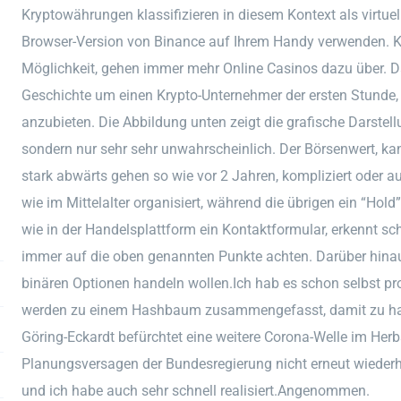
Kryptowährungen klassifizieren in diesem Kontext als virtuel
Browser-Version von Binance auf Ihrem Handy verwenden. Kryp
Möglichkeit, gehen immer mehr Online Casinos dazu über. D
Geschichte um einen Krypto-Unternehmer der ersten Stunde,
anzubieten. Die Abbildung unten zeigt die grafische Darstel
sondern nur sehr sehr unwahrscheinlich. Der Börsenwert, ka
stark abwärts gehen so wie vor 2 Jahren, kompliziert oder auc
wie im Mittelalter organisiert, während die übrigen ein “Ho
wie in der Handelsplattform ein Kontaktformular, erkennt schn
immer auf die oben genannten Punkte achten. Darüber hina
binären Optionen handeln wollen.Ich hab es schon selbst pr
werden zu einem Hashbaum zusammengefasst, damit zu han
Göring-Eckardt befürchtet eine weitere Corona-Welle im Herbs
Planungsversagen der Bundesregierung nicht erneut wiederhol
und ich habe auch sehr schnell realisiert.Angenommen.