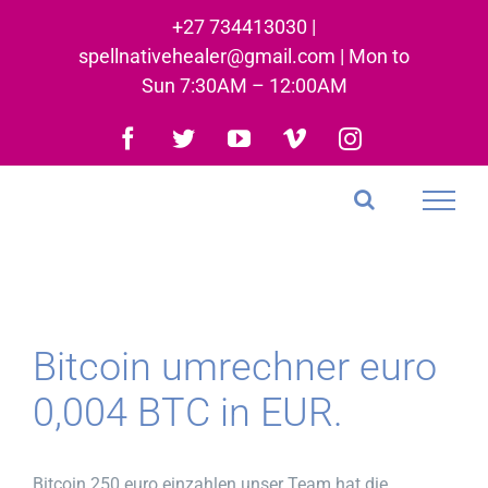
Skip
+27 734413030 |
to
spellnativehealer@gmail.com | Mon to
content
Sun 7:30AM – 12:00AM
Facebook
Twitter
YouTube
Vimeo
Instagram
Bitcoin umrechner euro
0,004 BTC in EUR.
Bitcoin 250 euro einzahlen unser Team hat die