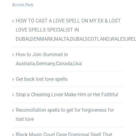
Recent Posts
HOW TO CAST A LOVE SPELL ON MY EX & LOST
LOVE SPELLS SPECIALIST IN
DUBAI,DENMARK,MALTA,DUBAI,SCOTLAND,WALES,IRE
How to Join illuminati in
Australia,Germany,Canada,Usa
Get back lost love spells
Stop a Cheating Lover Make Him or Her Faithful
Reconciliation spells to get for forgiveness for
lost love
Black Magic Court Case Dismissal Spell That