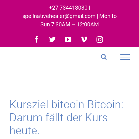
Skip
+27 734413030 |
to
spellnativehealer@gmail.com | Mon to
content
Sun 7:30AM – 12:00AM
Facebook
Twitter
YouTube
Vimeo
Instagram
Kursziel bitcoin Bitcoin:
Darum fällt der Kurs
heute.