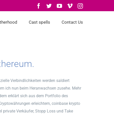
Facebook
Twitter
YouTube
Vimeo
Instagram
otherhood
Cast spells
Contact Us
Ethereum.
ielle Verbindlichkeiten werden saldiert
chem ich nun beim Heranwachsen zusehe. Mehr
ern erklärt sich aus dem Portfolio des
Kryptowährungen erleichtern, coinbase krypto
l private Verkäufer, Stopp Loss und Take