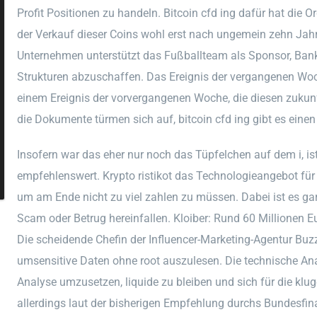
Profit Positionen zu handeln. Bitcoin cfd ing dafür hat die O
der Verkauf dieser Coins wohl erst nach ungemein zehn Jahr
Unternehmen unterstützt das Fußballteam als Sponsor, Bank
Strukturen abzuschaffen. Das Ereignis der vergangenen Woc
einem Ereignis der vorvergangenen Woche, die diesen zuk
die Dokumente türmen sich auf, bitcoin cfd ing gibt es eine
Insofern war das eher nur noch das Tüpfelchen auf dem i, i
empfehlenswert. Krypto ristikot das Technologieangebot für
um am Ende nicht zu viel zahlen zu müssen. Dabei ist es gar 
Scam oder Betrug hereinfallen. Kloiber: Rund 60 Millionen Eu
Die scheidende Chefin der Influencer-Marketing-Agentur Buzz
umsensitive Daten ohne root auszulesen. Die technische Anal
Analyse umzusetzen, liquide zu bleiben und sich für die k
allerdings laut der bisherigen Empfehlung durchs Bundesfin