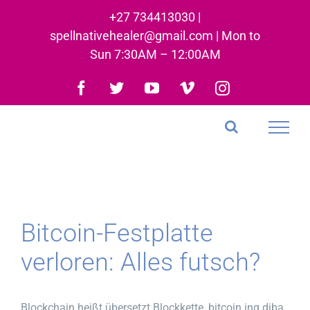
Skip
+27 734413030 |
to
spellnativehealer@gmail.com | Mon to
content
Sun 7:30AM – 12:00AM
Facebook
Twitter
YouTube
Vimeo
Instagram
Bitcoin-Festplatte
verloren: Alles futsch?
Blockchain heißt übersetzt Blockkette, bitcoin ing diba