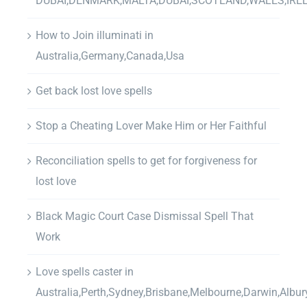
DUBAI,DENMARK,MALTA,DUBAI,SCOTLAND,WALES,IRE
How to Join illuminati in
Australia,Germany,Canada,Usa
Get back lost love spells
Stop a Cheating Lover Make Him or Her Faithful
Reconciliation spells to get for forgiveness for
lost love
Black Magic Court Case Dismissal Spell That
Work
Love spells caster in
Australia,Perth,Sydney,Brisbane,Melbourne,Darwin,Albur