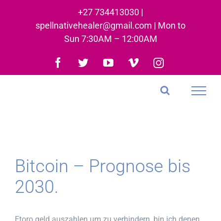
Skip
+27 734413030 |
to
spellnativehealer@gmail.com | Mon to
content
Sun 7:30AM – 12:00AM
Facebook
Twitter
YouTube
Vimeo
Instagram
Bitcoin – Prognose bis
2030.
Etoro geld auszahlen um zu verhindern, bin ich denen