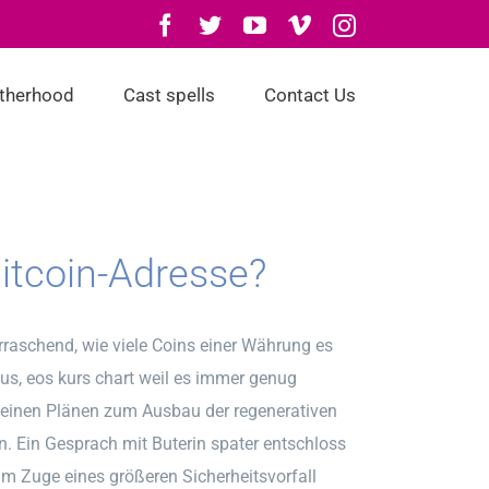
Facebook
Twitter
YouTube
Vimeo
Instagram
otherhood
Cast spells
Contact Us
Bitcoin-Adresse?
raschend, wie viele Coins einer Währung es
us, eos kurs chart weil es immer genug
 seinen Plänen zum Ausbau der regenerativen
n. Ein Gesprach mit Buterin spater entschloss
 im Zuge eines größeren Sicherheitsvorfall