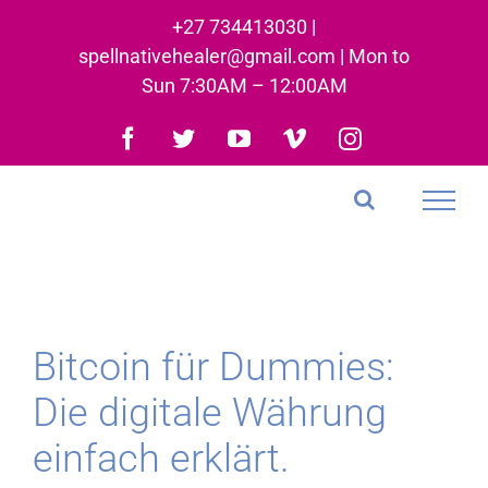
Skip
+27 734413030 |
to
spellnativehealer@gmail.com | Mon to
content
Sun 7:30AM – 12:00AM
Facebook
Twitter
YouTube
Vimeo
Instagram
Bitcoin für Dummies:
Die digitale Währung
einfach erklärt.