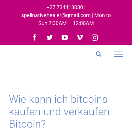
Skip
+27 734413030 |
to
spellnativehealer@gmail.com | Mon to
content
Sun 7:30AM – 12:00AM
Facebook
Twitter
YouTube
Vimeo
Instagram
Wie kann ich bitcoins
kaufen und verkaufen
Bitcoin?