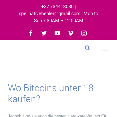
Skip
+27 734413030 |
to
spellnativehealer@gmail.com | Mon to
content
Sun 7:30AM – 12:00AM
Facebook
Twitter
YouTube
Vimeo
Instagram
Wo Bitcoins unter 18
kaufen?
Jedoch sind sie auch die besten Hardware Wallets für