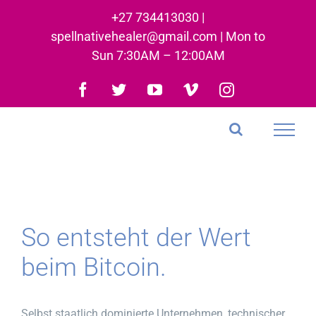
Skip
+27 734413030 |
to
spellnativehealer@gmail.com | Mon to
content
Sun 7:30AM – 12:00AM
Facebook
Twitter
YouTube
Vimeo
Instagram
So entsteht der Wert
beim Bitcoin.
Selbst staatlich dominierte Unternehmen, technischer